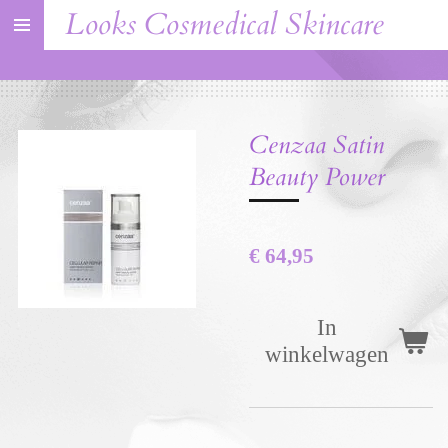
Looks Cosmedical Skincare
Ga
direct
naar
de
Cenzaa Satin
hoofdinhoud
Beauty Power
€ 64,95
In
winkelwagen