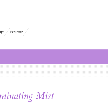
ijst
Pedicure
minating Mist