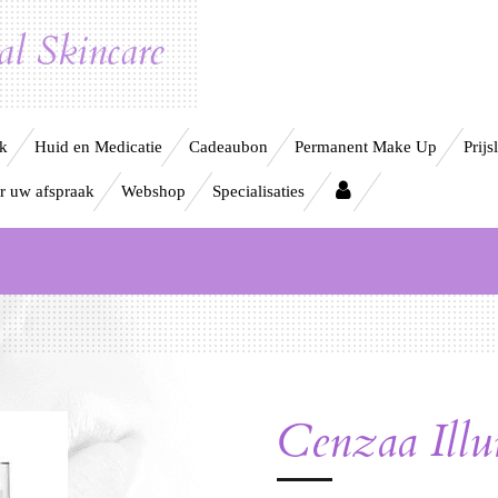
l Skincare
ek
Huid en Medicatie
Cadeaubon
Permanent Make Up
Prijsl
r uw afspraak
Webshop
Specialisaties
Cenzaa Illu