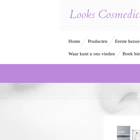
Ga
Looks Cosmedica
direct
naar
Home
Producten
Eerste bezo
de
Waar kunt u ons vinden
Boek hie
hoofdinhoud