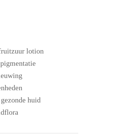
ruitzuur lotion
n pigmentatie
nieuwing
fenheden
 gezonde huid
idflora