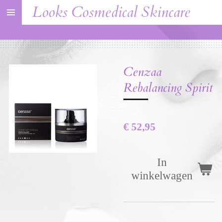
Looks Cosmedical Skincare
Ga
direct
naar
de
Cenzaa
hoofdinhoud
Rebalancing Spirit
€ 52,95
In
winkelwagen