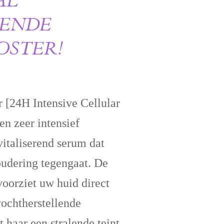
AL
RENDE
OSTER!
[24H Intensive Cellular
n zeer intensief
vitaliserend serum dat
udering tegengaat. De
voorziet uw huid direct
vochtherstellende
 haar een stralende teint.