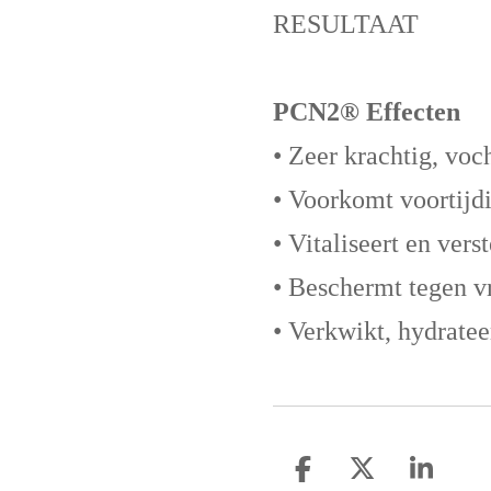
RESULTAAT
PCN2® Effecten
• Zeer krachtig, vo
• Voorkomt voortijd
• Vitaliseert en vers
• Beschermt tegen vr
• Verkwikt, hydratee
D
D
S