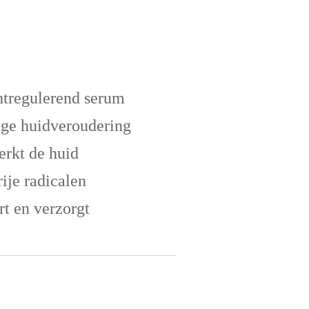
chtregulerend serum
ige huidveroudering
terkt de huid
ije radicalen
rt en verzorgt