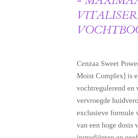
- MAXIMA
VITALISE
VOCHTBO
Cenzaa Sweet Power 
Moist Complex] is ee
vochtregulerend en 
vervroegde huidvero
exclusieve formule 
van een hoge dosis 
ingrediënten en geeft