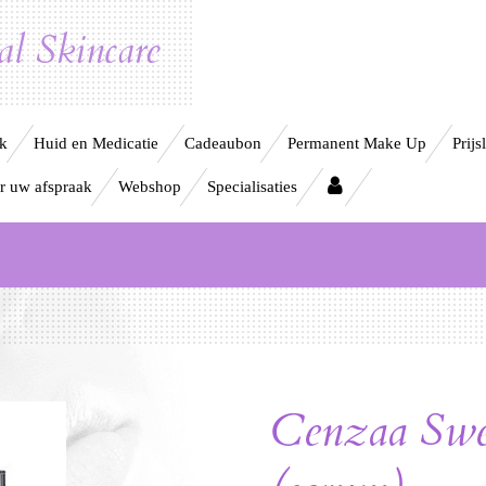
l Skincare
ek
Huid en Medicatie
Cadeaubon
Permanent Make Up
Prijsl
r uw afspraak
Webshop
Specialisaties
Cenzaa Swe