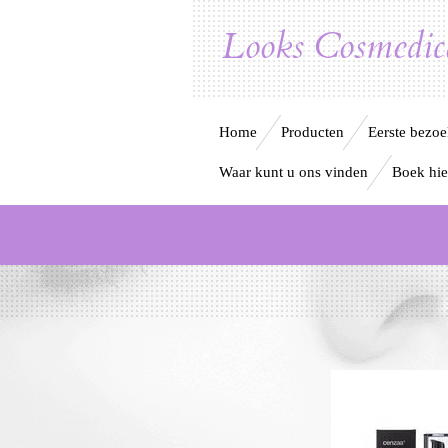
Ga
Looks Cosmedica
direct
naar
Home
Producten
Eerste bezo
de
Waar kunt u ons vinden
Boek hie
hoofdinhoud